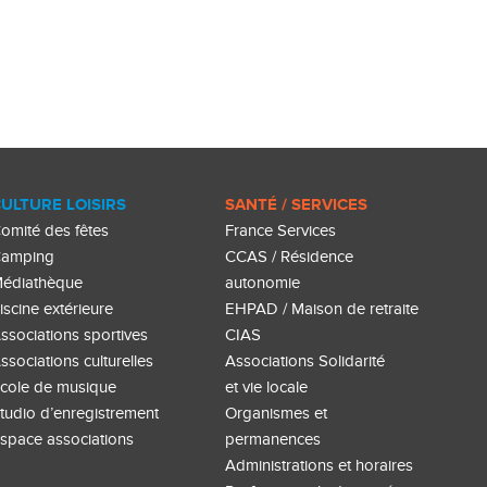
ULTURE LOISIRS
SANTÉ / SERVICES
omité des fêtes
France Services
amping
CCAS / Résidence
édiathèque
autonomie
iscine extérieure
EHPAD / Maison de retraite
ssociations sportives
CIAS
ssociations culturelles
Associations Solidarité
cole de musique
et vie locale
tudio d’enregistrement
Organismes et
space associations
permanences
Administrations et horaires