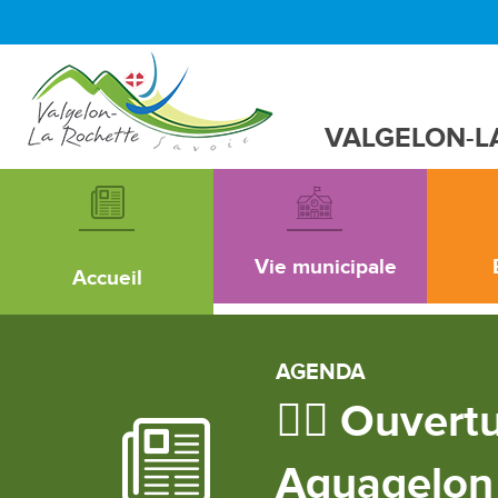
VALGELON-L
Vie municipale
Accueil
AGENDA
🏊‍♂️ Ouver
Aquagelon 