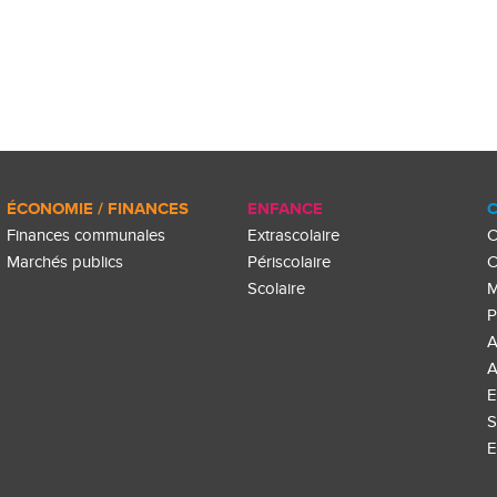
ÉCONOMIE / FINANCES
ENFANCE
C
Finances communales
Extrascolaire
C
Marchés publics
Périscolaire
C
Scolaire
M
P
A
A
E
S
E