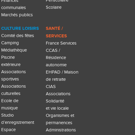
Périscolaire
Finances
Scolaire
communales
Marchés publics
CULTURE LOISIRS
SANTÉ /
Comité des fêtes
SERVICES
Camping
France Services
Médiathèque
CCAS /
Piscine
Résidence
extérieure
autonomie
Associations
EHPAD / Maison
sportives
de retraite
Associations
CIAS
culturelles
Associations
Ecole de
Solidarité
musique
et vie locale
Studio
Organismes et
d’enregistrement
permanences
Espace
Administrations