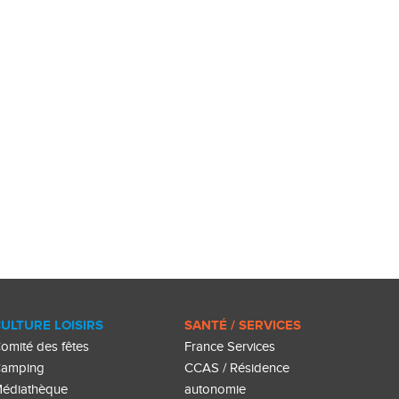
ULTURE LOISIRS
SANTÉ / SERVICES
omité des fêtes
France Services
amping
CCAS / Résidence
édiathèque
autonomie