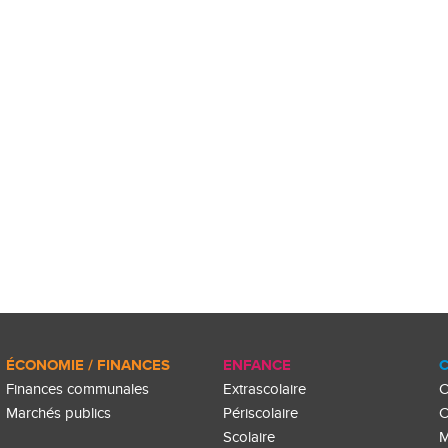
ÉCONOMIE / FINANCES
ENFANCE
C
Finances communales
Extrascolaire
C
Marchés publics
Périscolaire
C
Scolaire
M