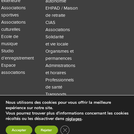
extérieure
autonomie
Associations
EHPAD / Maison
sportives
de retraite
Associations
CIAS
culturelles
Associations
Ecole de
Solidarité
musique
et vie locale
Studio
Organismes et
d’enregistrement
permanences
Espace
Administrations
associations
et horaires
Professionnels
de santé
Transports
Nous utilisons des cookies pour vous offrir la meilleure
expérience sur notre site.
Vous pourrez trouver plus d'informations concernant les cookies
récoltés ou les désactiver dans
.
réglages
Accueil
Extranet
Mentions légales
Site WordPress par Nouvel oeil
Fermer la bannière des cookies GDP
Accepter
Rejeter