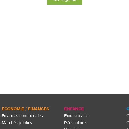
ÉCONOMIE / FINANCES
ENFANCE
C
Finances communales
Extrascolaire
C
Marchés publics
Périscolaire
C