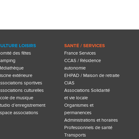
ULTURE LOISIRS
SANTÉ / SERVICES
omité des fêtes
France Services
amping
CCAS / Résidence
édiathèque
autonomie
iscine extérieure
EHPAD / Maison de retraite
ssociations sportives
CIAS
ssociations culturelles
Associations Solidarité
cole de musique
et vie locale
tudio d’enregistrement
Organismes et
space associations
permanences
Administrations et horaires
Professionnels de santé
Transports