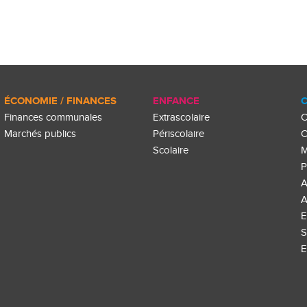
ÉCONOMIE / FINANCES
ENFANCE
C
Finances communales
Extrascolaire
C
Marchés publics
Périscolaire
C
Scolaire
M
P
A
A
E
S
E