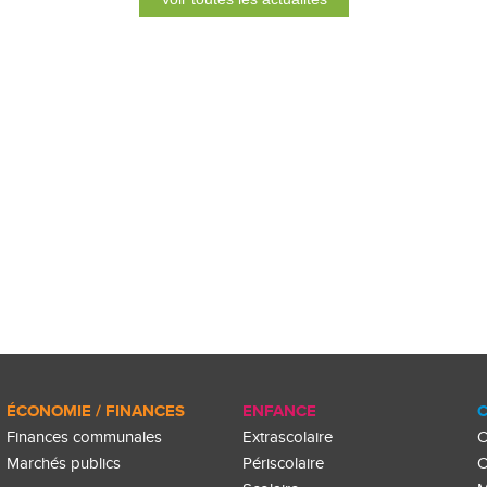
ÉCONOMIE / FINANCES
ENFANCE
C
Finances communales
Extrascolaire
C
Marchés publics
Périscolaire
C