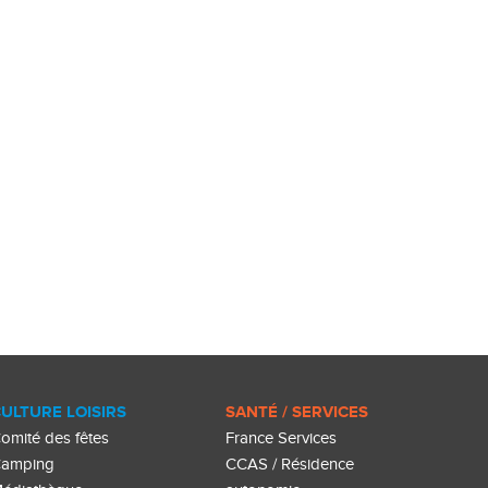
ULTURE LOISIRS
SANTÉ / SERVICES
omité des fêtes
France Services
amping
CCAS / Résidence