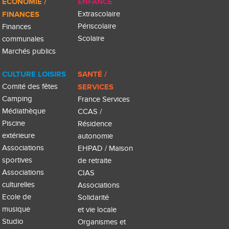
ÉCONOMIE /
ENFANCE
FINANCES
Extrascolaire
Périscolaire
Finances
Scolaire
communales
Marchés publics
CULTURE LOISIRS
SANTÉ /
Comité des fêtes
SERVICES
Camping
France Services
Médiathèque
CCAS /
Piscine
Résidence
extérieure
autonomie
Associations
EHPAD / Maison
sportives
de retraite
Associations
CIAS
culturelles
Associations
Ecole de
Solidarité
musique
et vie locale
Studio
Organismes et