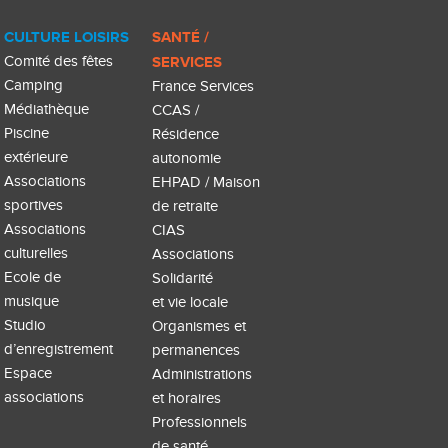
CULTURE LOISIRS
SANTÉ /
Comité des fêtes
SERVICES
Camping
France Services
Médiathèque
CCAS /
Piscine
Résidence
extérieure
autonomie
Associations
EHPAD / Maison
sportives
de retraite
Associations
CIAS
culturelles
Associations
Ecole de
Solidarité
musique
et vie locale
Studio
Organismes et
d’enregistrement
permanences
Espace
Administrations
associations
et horaires
Professionnels
de santé