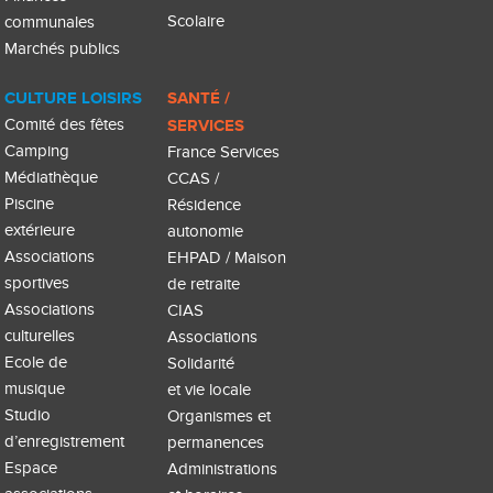
Scolaire
communales
Marchés publics
CULTURE LOISIRS
SANTÉ /
Comité des fêtes
SERVICES
Camping
France Services
Médiathèque
CCAS /
Piscine
Résidence
extérieure
autonomie
Associations
EHPAD / Maison
sportives
de retraite
Associations
CIAS
culturelles
Associations
Ecole de
Solidarité
musique
et vie locale
Studio
Organismes et
d’enregistrement
permanences
Espace
Administrations