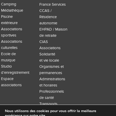
Camping
France Services
Médiathèque
CCAS /
Piscine
Résidence
extérieure
autonomie
Associations
EHPAD / Maison
sportives
de retraite
Associations
CIAS
culturelles
Associations
Ecole de
Solidarité
musique
et vie locale
Studio
Organismes et
d’enregistrement
permanences
Espace
Administrations
associations
et horaires
Professionnels
de santé
Transports
Nous utilisons des cookies pour vous offrir la meilleure
expérience sur notre site.