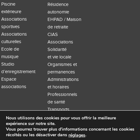
Piscine
Résidence
extérieure
autonomie
Associations
EHPAD / Maison
sportives
de retraite
Associations
CIAS
culturelles
Associations
Ecole de
Solidarité
musique
et vie locale
Studio
Organismes et
d’enregistrement
permanences
Espace
Administrations
associations
et horaires
Professionnels
de santé
Transports
Nous utilisons des cookies pour vous offrir la meilleure
expérience sur notre site.
Vous pourrez trouver plus d'informations concernant les cookies
récoltés ou les désactiver dans
.
réglages
Accueil
Extranet
Mentions légales