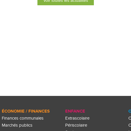
Voir toutes les actualités
ÉCONOMIE / FINANCES
ENFANCE
C
Finances communales
Extrascolaire
C
Marchés publics
Périscolaire
C