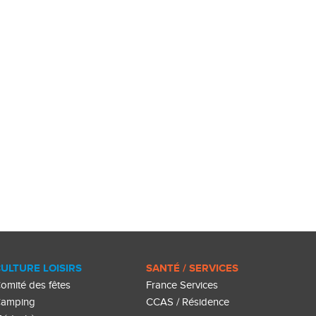
ULTURE LOISIRS
SANTÉ / SERVICES
omité des fêtes
France Services
amping
CCAS / Résidence