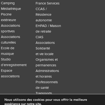
Camping
France Services
Médiathèque
CCAS /
Piscine
Résidence
extérieure
autonomie
Associations
EHPAD / Maison
sportives
de retraite
Associations
CIAS
culturelles
Associations
Ecole de
Solidarité
musique
et vie locale
Studio
Organismes et
d’enregistrement
permanences
Espace
Administrations
associations
et horaires
Professionnels
de santé
Transports
Nous utilisons des cookies pour vous offrir la meilleure
expérience sur notre site.