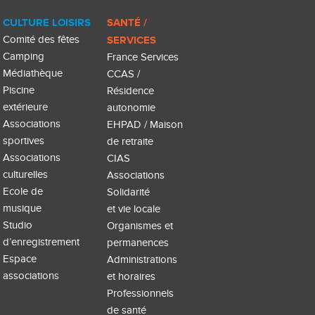
CULTURE LOISIRS
SANTÉ /
Comité des fêtes
SERVICES
Camping
France Services
Médiathèque
CCAS /
Piscine
Résidence
extérieure
autonomie
Associations
EHPAD / Maison
sportives
de retraite
Associations
CIAS
culturelles
Associations
Ecole de
Solidarité
musique
et vie locale
Studio
Organismes et
d’enregistrement
permanences
Espace
Administrations
associations
et horaires
Professionnels
de santé