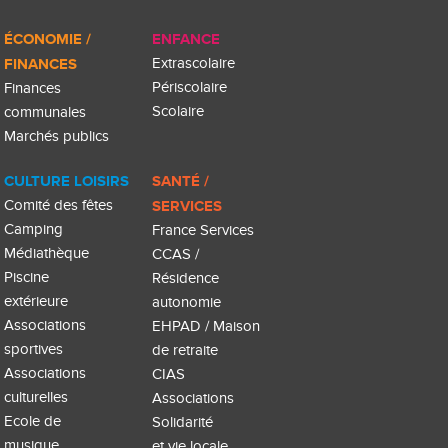
ÉCONOMIE /
ENFANCE
FINANCES
Extrascolaire
Périscolaire
Finances
Scolaire
communales
Marchés publics
CULTURE LOISIRS
SANTÉ /
Comité des fêtes
SERVICES
Camping
France Services
Médiathèque
CCAS /
Piscine
Résidence
extérieure
autonomie
Associations
EHPAD / Maison
sportives
de retraite
Associations
CIAS
culturelles
Associations
Ecole de
Solidarité
musique
et vie locale