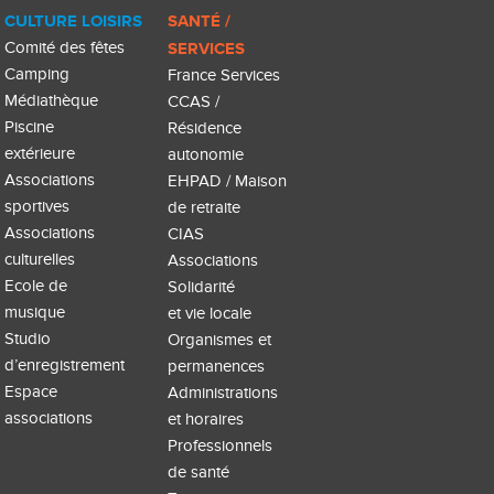
CULTURE LOISIRS
SANTÉ /
Comité des fêtes
SERVICES
Camping
France Services
Médiathèque
CCAS /
Piscine
Résidence
extérieure
autonomie
Associations
EHPAD / Maison
sportives
de retraite
Associations
CIAS
culturelles
Associations
Ecole de
Solidarité
musique
et vie locale
Studio
Organismes et
d’enregistrement
permanences
Espace
Administrations
associations
et horaires
Professionnels
de santé