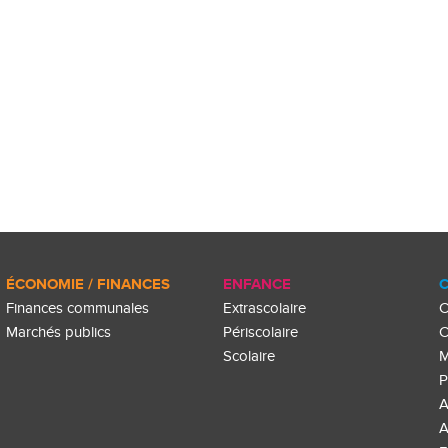
ÉCONOMIE / FINANCES
ENFANCE
C
Finances communales
Extrascolaire
C
Marchés publics
Périscolaire
C
Scolaire
M
P
A
A