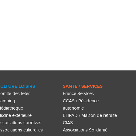
ULTURE LOISIRS
SANTÉ / SERVICES
omité des fêtes
France Services
amping
CCAS / Résidence
édiathèque
autonomie
iscine extérieure
EHPAD / Maison de retraite
ssociations sportives
CIAS
ssociations culturelles
Associations Solidarité