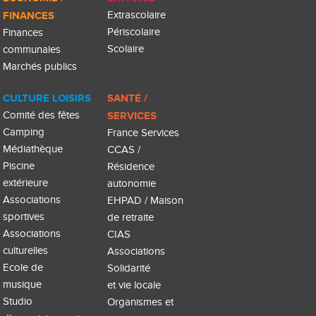
FINANCES
Extrascolaire
Périscolaire
Finances
Scolaire
communales
Marchés publics
CULTURE LOISIRS
SANTÉ /
Comité des fêtes
SERVICES
Camping
France Services
Médiathèque
CCAS /
Piscine
Résidence
extérieure
autonomie
Associations
EHPAD / Maison
sportives
de retraite
Associations
CIAS
culturelles
Associations
Ecole de
Solidarité
musique
et vie locale
Studio
Organismes et