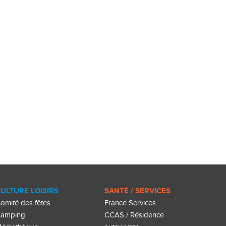
ULTURE LOISIRS
SANTÉ / SERVICES
omité des fêtes
France Services
amping
CCAS / Résidence