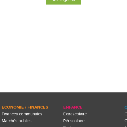
ÉCONOMIE / FINANCES
ENFANCE
C
Finances communales
Extrascolaire
C
Marchés publics
Périscolaire
C