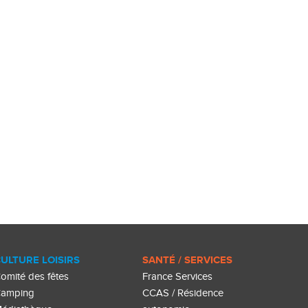
ULTURE LOISIRS
SANTÉ / SERVICES
omité des fêtes
France Services
amping
CCAS / Résidence