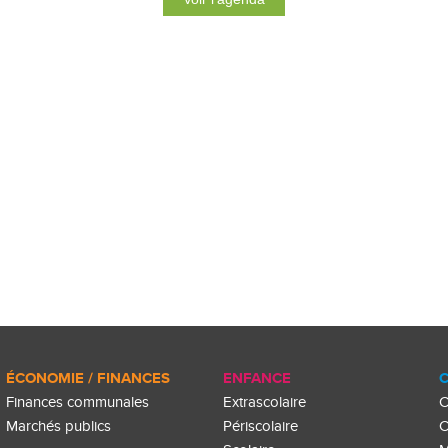
ÉCONOMIE / FINANCES
ENFANCE
C
Finances communales
Extrascolaire
C
Marchés publics
Périscolaire
C