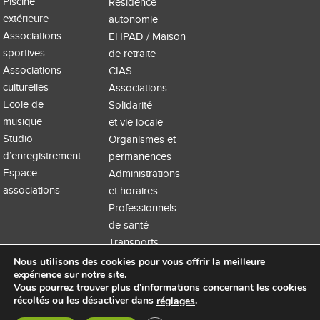
Piscine
Résidence
extérieure
autonomie
Associations
EHPAD / Maison
sportives
de retraite
Associations
CIAS
culturelles
Associations
Ecole de
Solidarité
musique
et vie locale
Studio
Organismes et
d’enregistrement
permanences
Espace
Administrations
associations
et horaires
Professionnels
de santé
Transports
Nous utilisons des cookies pour vous offrir la meilleure
expérience sur notre site.
Vous pourrez trouver plus d'informations concernant les cookies
récoltés ou les désactiver dans
.
réglages
Accueil
Extranet
Mentions légales
Site WordPress par Nouvel oeil