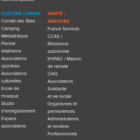
CULTURE LOISIRS
SANTÉ /
Comité des fêtes
SERVICES
Camping
France Services
Médiathèque
CCAS /
Piscine
Résidence
extérieure
autonomie
Associations
EHPAD / Maison
sportives
de retraite
Associations
CIAS
culturelles
Associations
Ecole de
Solidarité
musique
et vie locale
Studio
Organismes et
d’enregistrement
permanences
Espace
Administrations
associations
et horaires
Professionnels