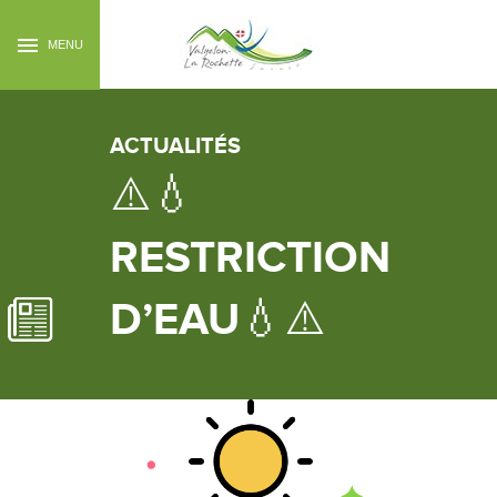
MENU
ACTUALITÉS
⚠️💧
RESTRICTION
D’EAU💧⚠️