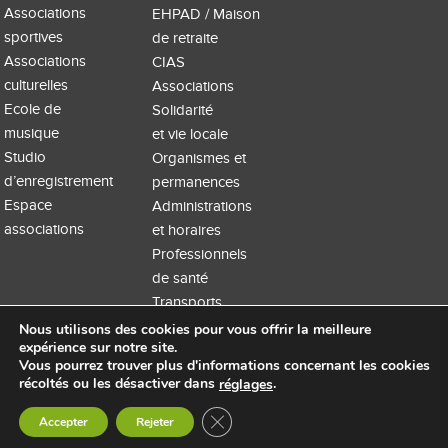
Associations
EHPAD / Maison
sportives
de retraite
Associations
CIAS
culturelles
Associations
Ecole de
Solidarité
musique
et vie locale
Studio
Organismes et
d’enregistrement
permanences
Espace
Administrations
associations
et horaires
Professionnels
de santé
Transports
Nous utilisons des cookies pour vous offrir la meilleure
expérience sur notre site.
Vous pourrez trouver plus d'informations concernant les cookies
récoltés ou les désactiver dans
.
réglages
Accueil
Extranet
Mentions légales
Site WordPress par Nouvel oeil
Fermer la bannière des cookies GDP
Accepter
Rejeter