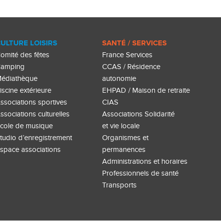
ULTURE LOISIRS
SANTÉ / SERVICES
omité des fêtes
France Services
amping
CCAS / Résidence
édiathèque
autonomie
iscine extérieure
EHPAD / Maison de retraite
ssociations sportives
CIAS
ssociations culturelles
Associations Solidarité
cole de musique
et vie locale
tudio d’enregistrement
Organismes et
space associations
permanences
Administrations et horaires
Professionnels de santé
Transports