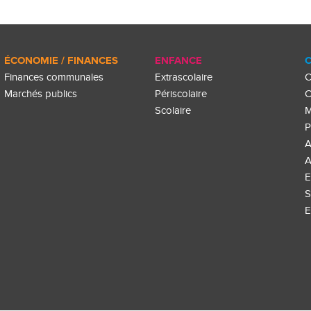
ÉCONOMIE / FINANCES
ENFANCE
C
Finances communales
Extrascolaire
C
Marchés publics
Périscolaire
C
Scolaire
M
P
A
A
E
S
E