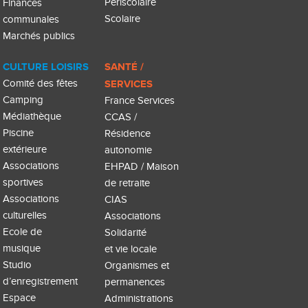
Périscolaire
Finances
Scolaire
communales
Marchés publics
CULTURE LOISIRS
SANTÉ /
Comité des fêtes
SERVICES
Camping
France Services
Médiathèque
CCAS /
Piscine
Résidence
extérieure
autonomie
Associations
EHPAD / Maison
sportives
de retraite
Associations
CIAS
culturelles
Associations
Ecole de
Solidarité
musique
et vie locale
Studio
Organismes et
d’enregistrement
permanences
Espace
Administrations