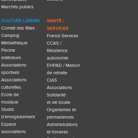
Marchés publics
CULTURE LOISIRS
SANTÉ /
Comité des fêtes
SERVICES
Camping
France Services
Médiathèque
CCAS /
Piscine
Résidence
extérieure
autonomie
Associations
EHPAD / Maison
sportives
de retraite
Associations
CIAS
culturelles
Associations
Ecole de
Solidarité
musique
et vie locale
Studio
Organismes et
d’enregistrement
permanences
Espace
Administrations
associations
et horaires