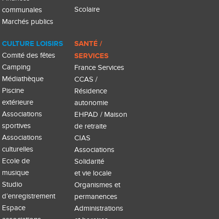
Scolaire
communales
Marchés publics
CULTURE LOISIRS
SANTÉ /
Comité des fêtes
SERVICES
Camping
France Services
Médiathèque
CCAS /
Piscine
Résidence
extérieure
autonomie
Associations
EHPAD / Maison
sportives
de retraite
Associations
CIAS
culturelles
Associations
Ecole de
Solidarité
musique
et vie locale
Studio
Organismes et
d’enregistrement
permanences
Espace
Administrations