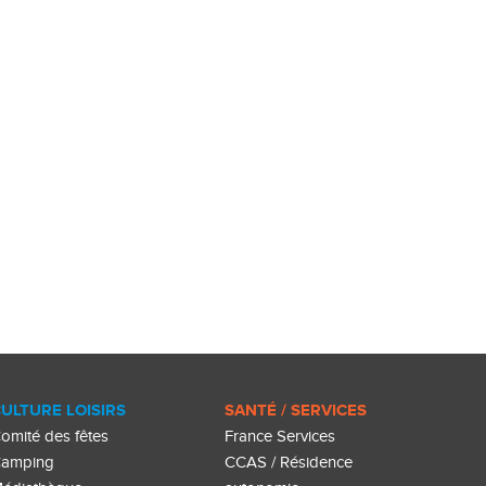
ULTURE LOISIRS
SANTÉ / SERVICES
omité des fêtes
France Services
amping
CCAS / Résidence