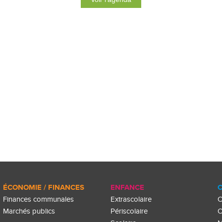
ÉCONOMIE / FINANCES
ENFANCE
C
Finances communales
Extrascolaire
C
Marchés publics
Périscolaire
C