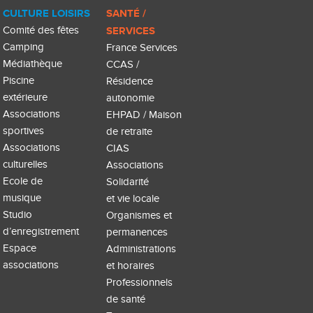
CULTURE LOISIRS
SANTÉ /
Comité des fêtes
SERVICES
Camping
France Services
Médiathèque
CCAS /
Piscine
Résidence
extérieure
autonomie
Associations
EHPAD / Maison
sportives
de retraite
Associations
CIAS
culturelles
Associations
Ecole de
Solidarité
musique
et vie locale
Studio
Organismes et
d’enregistrement
permanences
Espace
Administrations
associations
et horaires
Professionnels
de santé