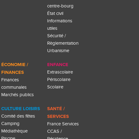
centre-bourg
État civil
Informations
utiles
Sécurité /
Règlementation
Urbanisme
ÉCONOMIE /
ENFANCE
FINANCES
Extrascolaire
Périscolaire
Finances
Scolaire
communales
Marchés publics
CULTURE LOISIRS
SANTÉ /
Comité des fêtes
SERVICES
Camping
France Services
Médiathèque
CCAS /
Piscine
Résidence