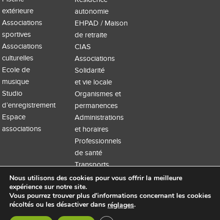
extérieure
autonomie
Associations
EHPAD / Maison
sportives
de retraite
Associations
CIAS
culturelles
Associations
Ecole de
Solidarité
musique
et vie locale
Studio
Organismes et
d’enregistrement
permanences
Espace
Administrations
associations
et horaires
Professionnels
de santé
Transports
Nous utilisons des cookies pour vous offrir la meilleure
expérience sur notre site.
Vous pourrez trouver plus d'informations concernant les cookies
récoltés ou les désactiver dans
.
réglages
Accueil
Extranet
Mentions légales
Site WordPress par Nouvel oeil