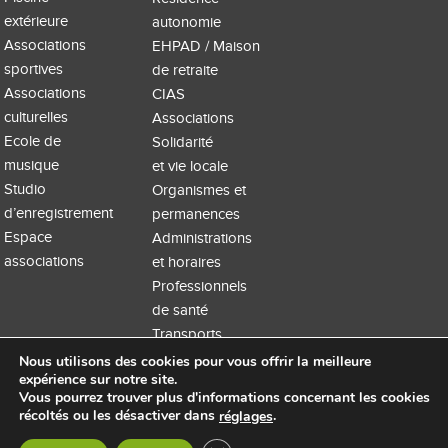
extérieure
autonomie
Associations
EHPAD / Maison
sportives
de retraite
Associations
CIAS
culturelles
Associations
Ecole de
Solidarité
musique
et vie locale
Studio
Organismes et
d’enregistrement
permanences
Espace
Administrations
associations
et horaires
Professionnels
de santé
Transports
Nous utilisons des cookies pour vous offrir la meilleure
expérience sur notre site.
Vous pourrez trouver plus d'informations concernant les cookies
récoltés ou les désactiver dans
.
réglages
Accueil
Extranet
Mentions légales
Site WordPress par Nouvel oeil