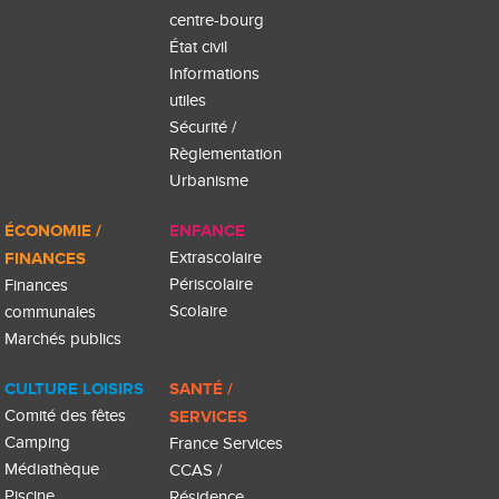
centre-bourg
État civil
Informations
utiles
Sécurité /
Règlementation
Urbanisme
ÉCONOMIE /
ENFANCE
FINANCES
Extrascolaire
Périscolaire
Finances
Scolaire
communales
Marchés publics
CULTURE LOISIRS
SANTÉ /
Comité des fêtes
SERVICES
Camping
France Services
Médiathèque
CCAS /
Piscine
Résidence