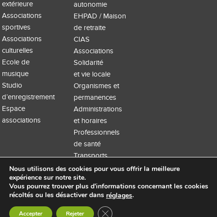
extérieure
autonomie
Associations
EHPAD / Maison
sportives
de retraite
Associations
CIAS
culturelles
Associations
Ecole de
Solidarité
musique
et vie locale
Studio
Organismes et
d’enregistrement
permanences
Espace
Administrations
associations
et horaires
Professionnels
de santé
Transports
Nous utilisons des cookies pour vous offrir la meilleure
expérience sur notre site.
Vous pourrez trouver plus d'informations concernant les cookies
récoltés ou les désactiver dans
.
réglages
Accueil
Extranet
Mentions légales
Site WordPress par Nouvel oeil
Fermer la bannière des cookies GDP
Accepter
Rejeter