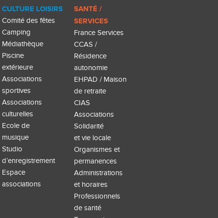
CULTURE LOISIRS
SANTÉ /
Comité des fêtes
SERVICES
Camping
France Services
Médiathèque
CCAS /
Piscine
Résidence
extérieure
autonomie
Associations
EHPAD / Maison
sportives
de retraite
Associations
CIAS
culturelles
Associations
Ecole de
Solidarité
musique
et vie locale
Studio
Organismes et
d’enregistrement
permanences
Espace
Administrations
associations
et horaires
Professionnels
de santé