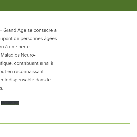
 – Grand Âge se consacre à
ccupant de personnes âgées
ou à une perte
l Maladies Neuro-
fique, contribuant ainsi à
tout en reconnaissant
er indispensable dans le
s.
Télécharger