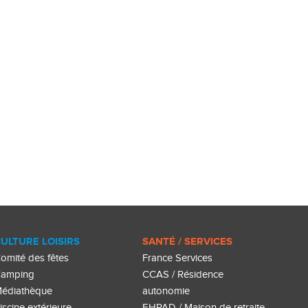
ULTURE LOISIRS
SANTÉ / SERVICES
omité des fêtes
France Services
amping
CCAS / Résidence
édiathèque
autonomie
iscine extérieure
EHPAD / Maison de retraite