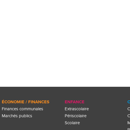
ÉCONOMIE / FINANCES
ENFANCE
C
Finances communales
Extrascolaire
C
Marchés publics
Périscolaire
C
Scolaire
M
P